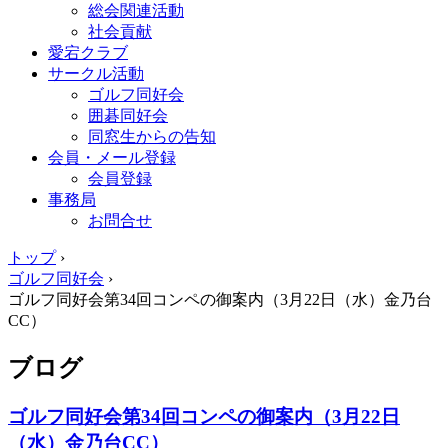
総会関連活動
社会貢献
愛宕クラブ
サークル活動
ゴルフ同好会
囲碁同好会
同窓生からの告知
会員・メール登録
会員登録
事務局
お問合せ
トップ
›
ゴルフ同好会
›
ゴルフ同好会第34回コンペの御案内（3月22日（水）金乃台
CC）
ブログ
ゴルフ同好会第34回コンペの御案内（3月22日
（水）金乃台CC）