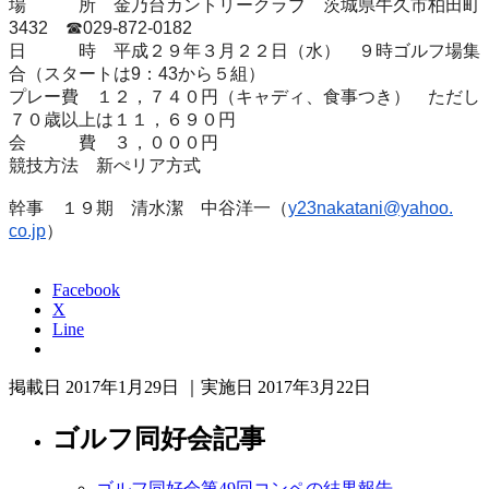
場 所 金乃台カントリークラブ 茨城県牛久市柏田町
3432 ☎︎029-872-0182
日 時 平成２９年３月２２日（水） ９時ゴルフ場集
合（スタートは9：43から５組）
プレー費 １２，７４０円（キャディ、食事つき） ただし
７０歳以上は１１，６９０円
会 費 ３，０００円
競技方法 新ぺリア方式
幹事 １９期 清水潔 中谷洋一（
y23nakatani@yahoo.
co.jp
）
Facebook
X
Line
掲載日 2017年1月29日 ｜実施日 2017年3月22日
ゴルフ同好会記事
ゴルフ同好会第49回コンペの結果報告