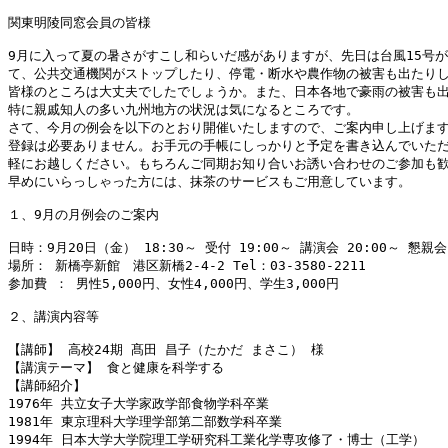
関東明陵同窓会員の皆様

9月に入って夏の暑さがすこし和らいだ感がありますが、先日は台風15号
て、公共交通機関がストップしたり、停電・断水や農作物の被害も出たり
皆様のところは大丈夫でしたでしょうか。また、日本各地で豪雨の被害も
特に親戚知人の多い九州地方の状況は気になるところです。

さて、今月の例会を以下のとおり開催いたしますので、ご案内申し上げま
登録は必要ありません。お手元の手帳にしっかりと予定を書き込んでいた
軽にお越しください。もちろんご同期お知り合いお誘い合わせのご参加も歓
早めにいらっしゃった方には、抹茶のサービスもご用意しています。

１、9月の月例会のご案内

日時：9月20日（金） 18:30～ 受付 19:00～ 講演会 20:00～ 懇親会

場所： 新橋亭新館　港区新橋2-4-2 Tel：03-3580-2211

参加費 ： 男性5,000円、女性4,000円、学生3,000円

２、講演内容等

【講師】 高校24期 髙田 昌子（たかだ まさこ） 様

【講演テーマ】 食と健康を科学する

【講師紹介】

1976年 共立女子大学家政学部食物学科卒業

1981年 東京理科大学理学部第二部数学科卒業

1994年 日本大学大学院理工学研究科工業化学専攻修了・博士（工学）
