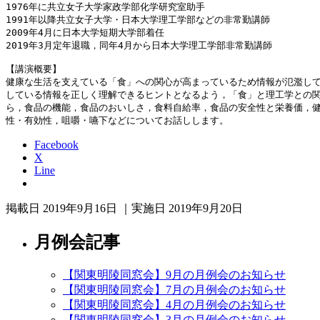
1976年に共立女子大学家政学部化学研究室助手

1991年以降共立女子大学・日本大学理工学部などの非常勤講師

2009年4月に日本大学短期大学部着任

2019年3月定年退職，同年4月から日本大学理工学部非常勤講師

【講演概要】

健康な生活を支えている「食」への関心が高まっているため情報が氾濫し
している情報を正しく理解できるヒントとなるよう，「食」と理工学との
ら，食品の機能，食品のおいしさ，食料自給率，食品の安全性と栄養価，
性・有効性，咀嚼・嚥下などについてお話しします。
Facebook
X
Line
掲載日 2019年9月16日 ｜実施日 2019年9月20日
月例会記事
【関東明陵同窓会】9月の月例会のお知らせ
【関東明陵同窓会】7月の月例会のお知らせ
【関東明陵同窓会】4月の月例会のお知らせ
【関東明陵同窓会】3月の月例会のお知らせ