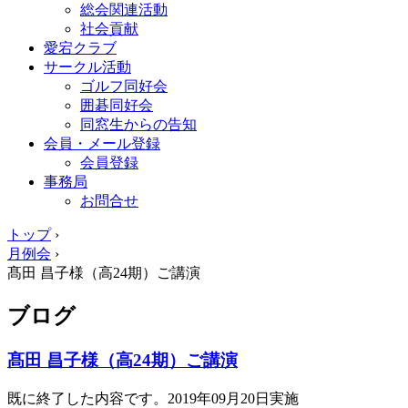
総会関連活動
社会貢献
愛宕クラブ
サークル活動
ゴルフ同好会
囲碁同好会
同窓生からの告知
会員・メール登録
会員登録
事務局
お問合せ
トップ
›
月例会
›
髙田 昌子様（高24期）ご講演
ブログ
髙田 昌子様（高24期）ご講演
既に終了した内容です。2019年09月20日実施