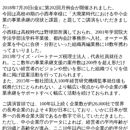
2018年7月20日(金)に第202回月例会が開催されました。
今回は高校49期の小西孝幸様に「大廃業時代における中小企
業の事業承継の現状と課題」と題してご講演をいただきまし
た。
小西様は高校時代は野球部所属しておられ、2001年学習院大
学法学部法学科卒業後、都内会計事務所へ入社。オーナー系
企業を中心に合併・分割といった組織再編業務に10数年携わ
ってまいりました。
2013年ワイズ・パートナーズ税理士法人，代表社員就任さ
れ。ここ数年の事業承継支援の案件数は200件を超え形だけ
ではない経営者のビジョンや想いを形にした組織づくりを信
条に掲げ提案活動を行っておられます。
また、2015年一般社団法人100年経営研究機構監事就任後も
税務だけにとらわれない、より幅広い視点から中小企業の事
業承継をサポートすべく幅広く活動を続けておられます。
ご講演冒頭では、100年以上続く企業数が約26,000社で世界
の長寿企業のおよそ４割が日本にしており、いかに日本が世
界一の長寿企業大国であるか数字で示していただきました。
ただし、中小企業庁のデータによれば、経営者の平均年齢が
約59歳と高齢化が進み、ここ10年以内に中小企業の約半分が