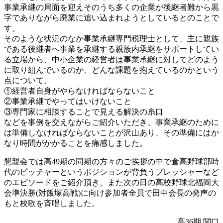
事業承継の局面を迎えそのうち多くの企業が後継者難から黒
字でありながら廃業に追い込まれようとしているとのことで
す。
そのような状況のなか事業承継専門税理士として、主に親族
である後継者へ事業を承継する親族内承継をサポートしてい
る立場から、中小企業の経営者は事業承継に対してどのよう
に取り組んでいるのか、どんな課題を抱えているのかという
点について、
①経営者自身がやらなければならないこと
②事業承継でやってはいけないこと
③専門家に相談することで見える解決の糸口
などを事例を交えながらご紹介いただき、事業承継のために
は準備しなければならないことが沢山あり、その準備にはか
なり時間がかかることを痛感しました。
懇親会では高49期の同期の方々のご挨拶の中で倉高野球部時
代のピッチャーというポジションが背負うプレッシャーなど
のエピソードをご紹介頂き、また次の日の高校野球北福岡大
会準決勝(対飯塚高戦)に向け参加者全員で田中会長の発声の
もと校歌を斉唱しました。
高36期 関口