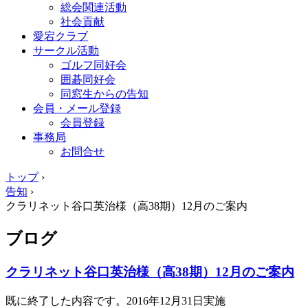
総会関連活動
社会貢献
愛宕クラブ
サークル活動
ゴルフ同好会
囲碁同好会
同窓生からの告知
会員・メール登録
会員登録
事務局
お問合せ
トップ
›
告知
›
クラリネット谷口英治様（高38期）12月のご案内
ブログ
クラリネット谷口英治様（高38期）12月のご案内
既に終了した内容です。2016年12月31日実施