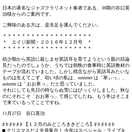
日本の著名なジャズクラリネット奏者である、38期の谷口英
治様からのご案内です。
ご興味のある方は、是非足を運んでください。
＊＊＊＊＊＊＊＊＊＊＊＊＊＊＊＊＊＊＊
＊ エイジ新聞・２０１６年１２月号 ＊
＊＊＊＊＊＊＊＊＊＊＊＊＊＊＊＊＊＊＊
幼少期から英語に親しませ英語耳を育てようという親の目論
見だっ
たのでしょうか、うちでは朝晩の食事時に英語教材の
テープが流れ
ていました。しかし残念ながら英語耳みたいな
ものは生えてこず、
幼い頃の私は、summer は「寒ぃっ」、
autumn は「おお寒っ」だと思っていました。
それにしても先日の時ならぬ雪にはびっくりしました。秋な
のにそ
れこそ「おお寒っ」て感じでしたね。もう冬はそこま
で来ているっ
てことですね。
11月27日 谷口英治
♯♭♯♭♯♭【１２月のみどころききどころ】♯♭♯♭♯♭
⬛︎ クリスマスだよ全員集合！ 今年はスペシャル・ライブを