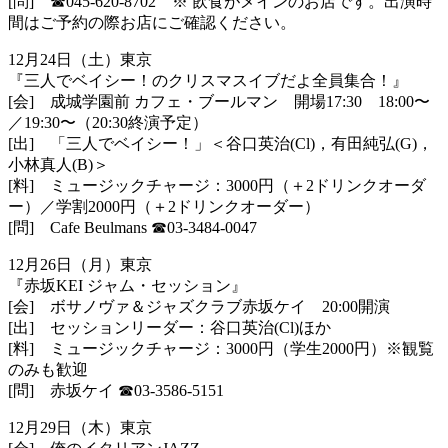
[問] ☎︎045-620-8702 ※ 飲食がメインのお店です。出演時
間はご予約の際お店にご確認くだ
さい。
12月24日（土）東京
『三人でベイシー！のクリスマスイブだよ全員集合！』
[会] 成城学園前 カフェ・ブールマン 開場17:30 18:00〜
／19:30〜（20:30終演予定）
[出] 「三人でベイシー！」＜谷口英治(Cl)，有田純弘(G)，
小林
真人(B)＞
[料] ミュージックチャージ：3000円（＋2ドリンクオーダ
ー）／学
割2000円（＋2ドリンクオーダー）
[問] Cafe Beulmans
☎︎
03-3484-0047
12月26日（月）東京
『赤坂KEI ジャム・セッション』
[会] ボサノヴァ＆ジャズクラブ赤坂ケイ 20:00開演
[出] セッションリーダー：谷口英治(Cl)ほか
[料] ミュージックチャージ：3000円（学生2000円）※観覧
のみ
も歓迎
[問] 赤坂ケイ
☎︎
03-3586-5151
12月29日（木）東京