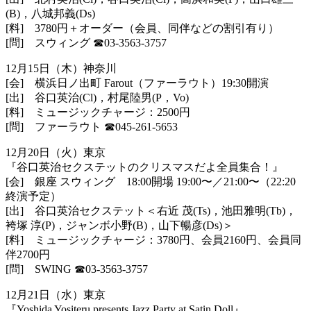
(B)，八城邦義(Ds)
[料] 3780円＋オーダー（会員、同伴などの割引有り）
[問] スウィング
☎︎
03-3563-3757
12月15日（木）神奈川
[会] 横浜日ノ出町 Farout（ファーラウト）19:30開演
[出] 谷口英治(Cl)，村尾陸男(P，Vo)
[料] ミュージックチャージ：2500円
[問] ファーラウト
☎︎
045-261-5653
12月20日（火）東京
『谷口英治セクステットのクリスマスだよ全員集合！』
[会] 銀座 スウィング 18:00開場 19:00〜／21:00〜（22:20
終演予定）
[出] 谷口英治セクステット＜右近 茂(Ts)，池田雅明(Tb)，
袴塚 淳(P)，ジャンボ小野(B)，山下暢彦(Ds)＞
[料] ミュージックチャージ：3780円、会員2160円、会員同
伴2
700円
[問] SWING
☎︎
03-3563-3757
12月21日（水）東京
『Yoshida Yositeru presents Jazz Party at Satin Doll』