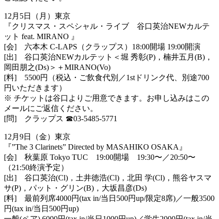
12月5日（月）東京
『クリスマス・スペシャル・ライブ 谷口英治NEWカルテ
ット feat. MIRANO 』
[会] 六本木 C-LAPS（クラップス）18:00開場 19:00開演
[出] 谷口英治NEWカルテット＜堀 秀彰(P)，楠井五月(B)，
岡田朋之(Ds)＞＋MIRANO
(Vo)
[料] 5500円（税込・ご飲食代別／1stドリンク代、別途700
円
いただきます）
※ チケットは谷口よりご用意できます。お申し込みはこの
メールにご
返信ください。
[問] クラップス
☎︎
03-5485-5771
12月9日（金）東京
『”The 3 Clarinets” Directed by MASAHIKO OSAKA』
[会] 秋葉原 Tokyo TUC 19:00開場 19:30〜／20:50〜
（21:50終演予定）
[出] 谷口英治(Cl)，土井徳浩(Cl)，北田 学(Cl)，熊谷ヤスマ
サ(P)，パット・グリン(B)，大坂昌
彦(Ds)
[料] 最前列席4000円(tax in/当日500円up/限定8席)／一般3500
円(tax in/当日500円up)
一般(ペア) 6000円(tax in/当日1000円up)／学生2000円(tax in/当