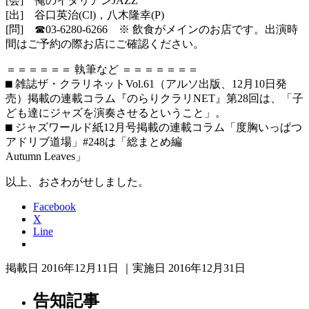
[会] 俺のイタリアンJAZZ
[出] 谷口英治(Cl)，八木隆幸(P)
[問] ☎︎03-6280-6266 ※ 飲食がメインのお店です。出演時
間はご予約の際お店にご確認くだ
さい。
＝＝＝＝＝＝ 執筆など ＝＝＝＝＝＝＝
⬛︎ 雑誌ザ・クラリネットVol.61（アルソ出版、12月10日発
売）掲載の連載コラム『のらりクラリNET』第28回は、「子
ど
も達にジャズを演奏させるということ」。
⬛︎ ジャズワールド紙12月号掲載の連載コラム「度胸いっぱつ
アドリ
ブ道場」#248は「総まとめ編
Autumn Leaves」
以上、おさわがせしました。
Facebook
X
Line
掲載日 2016年12月11日 ｜実施日 2016年12月31日
告知記事