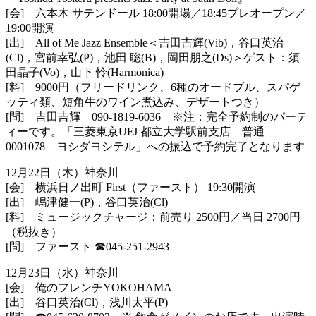
[会] 六本木 サテンドール 18:00開場／18:45プレオープン／
19:00開演
[出] All of Me Jazz Ensemble＜吉田吉輝(Vib)，谷口英治
(Cl)，宮前
幸弘(P)，池田 聡(B)，岡田朋之(Ds)＞ゲスト：須
田晶子(Vo)，山下 怜(Harmonica)
[料] 9000円（フリードリンク、6種のオードブル、スパゲ
ッティ類
、短角牛のワイン煮込み、デザートつき）
[問] 吉田吉輝 090-1819-6036 ※注：完全予約制のパーテ
ィーです。「三菱東京UFJ 都立大学駅前支店 普通
0001078 ヨシダヨシテル」への振込で予約完了となります
12月22日（木）神奈川
[会] 横浜日ノ出町 First（ファースト） 19:30開演
[出] 嶋津健一(P)，谷口英治(Cl)
[料] ミュージックチャージ：前売り 2500円／当日 2700円
（税抜き）
[問] ファースト
☎︎
045-251-2943
12月23日（水）神奈川
[会] 俺のフレンチYOKOHAMA
[出] 谷口英治(Cl)，浅川太平(P)