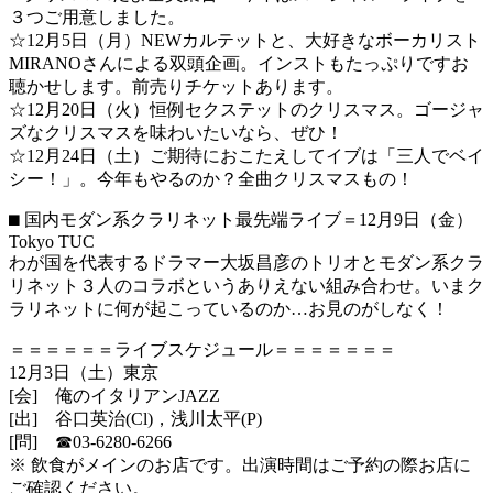
３つご用意しました。
☆12月5日（月）NEWカルテットと、大好きなボーカリスト
M
IRANOさんによる双頭企画。インストもたっぷりですお
聴かせ
します。前売りチケットあります。
☆12月20日（火）恒例セクステットのクリスマス。ゴージャ
ズ
なクリスマスを味わいたいなら、ぜひ！
☆12月24日（土）ご期待におこたえしてイブは「三人でベイ
シ
ー！」。今年もやるのか？全曲クリスマスもの！
⬛︎ 国内モダン系クラリネット最先端ライブ＝12月9日（金）
Tok
yo TUC
わが国を代表するドラマー大坂昌彦のトリオとモダン系クラ
リネッ
ト３人のコラボというありえない組み合わせ。いまク
ラリネットに
何が起こっているのか…お見のがしなく！
＝＝＝＝＝＝ライブスケジュール＝＝＝＝＝＝＝
12月3日（土）東京
[会] 俺のイタリアンJAZZ
[出] 谷口英治(Cl)，浅川太平(P)
[問] ☎︎03-6280-6266
※ 飲食がメインのお店です。出演時間はご予約の際お店に
ご確認くだ
さい。