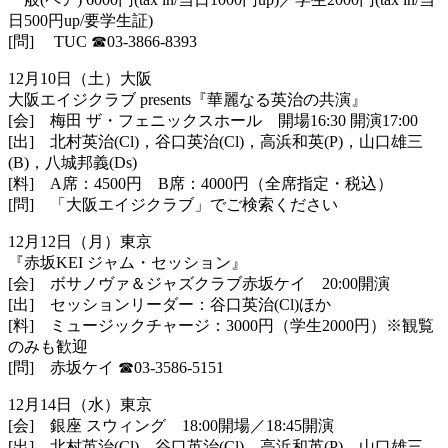
日500円up/要学生証)
[問] TUC
☎︎
03-3866-8393
12月10日（土）大阪
大阪エイジクラブ presents『華麗なる英治の共演』
[会] 梅田 ザ・フェニックスホール 開場16:30 開演17:00
[出] 北村英治(Cl)，谷口英治(Cl)，高浜和英(P)，山口雄三
(B)，八城邦義(Ds)
[料] A席：4500円 B席：4000円（全席指定・税込）
[問] 「大阪エイジクラブ」でご検索ください
12月12日（月）東京
『赤坂KEI ジャム・セッション』
[会] ボサノヴァ＆ジャズクラブ赤坂ケイ 20:00開演
[出] セッションリーダー：谷口英治(Cl)ほか
[料] ミュージックチャージ：3000円（学生2000円）※観覧
のみ
も歓迎
[問] 赤坂ケイ
☎︎
03-3586-5151
12月14日（水）東京
[会] 銀座 スウィング 18:00開場／18:45開演
[出] 北村英治(Cl)，谷口英治(Cl)，高浜和英(P)，山口雄三