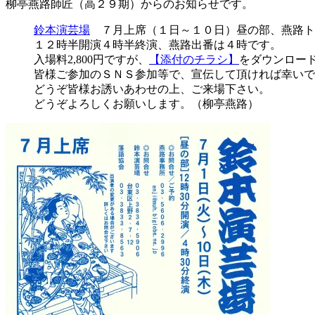
柳亭燕路師匠（高２９期）からのお知らせです。
鈴本演芸場
７月上席（１日～１０日）昼の部、燕路ト
１２時半開演４時半終演、燕路出番は４時です。
入場料2,800円ですが、
【添付のチラシ】
をダウンロード
皆様ご参加のＳＮＳ参加等で、宣伝して頂ければ幸いで
どうぞ皆様お誘いあわせの上、ご来場下さい。
どうぞよろしくお願いします。（柳亭燕路）