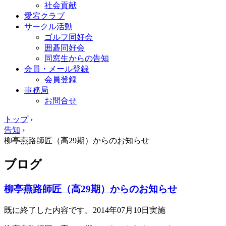
社会貢献
愛宕クラブ
サークル活動
ゴルフ同好会
囲碁同好会
同窓生からの告知
会員・メール登録
会員登録
事務局
お問合せ
トップ
›
告知
›
柳亭燕路師匠（高29期）からのお知らせ
ブログ
柳亭燕路師匠（高29期）からのお知らせ
既に終了した内容です。2014年07月10日実施