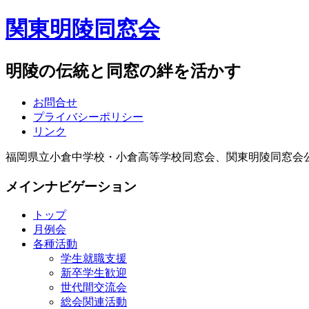
関東明陵同窓会
明陵の伝統と同窓の絆を活かす
お問合せ
プライバシーポリシー
リンク
福岡県立小倉中学校・小倉高等学校同窓会、関東明陵同窓会
メインナビゲーション
トップ
月例会
各種活動
学生就職支援
新卒学生歓迎
世代間交流会
総会関連活動