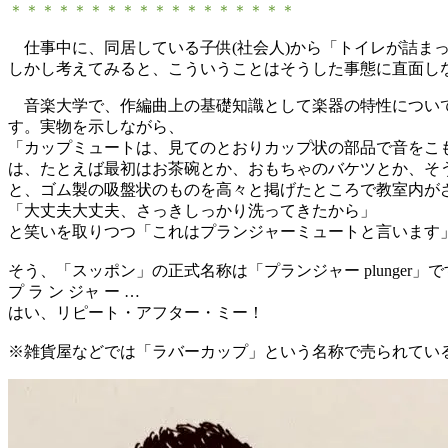
＊＊＊＊＊＊＊＊＊＊＊＊＊＊＊＊＊＊
仕事中に、同居している子供(社会人)から「
トイレが詰まっ
しかし考えてみると、
こういうことはそうした事態に直面し
音楽大学で、
作編曲上の基礎知識として楽器の特性につい
す。実物を示しながら、
「カップミュートは、
見てのとおりカップ状の部品で音をこ
は、たとえば最初はお茶碗とか、
おもちゃのバケツとか、
そ
と、
ゴム製の吸盤状のものを高々と掲げたところで教室内が
「大丈夫大丈夫、さっきしっかり洗ってきたから」
と笑いを取りつつ「これはプランジャーミュートと言います
そう、「スッポン」の正式名称は「プランジャー plunger」
プ ラ ン ジャ ー …
はい、リピート・アフター・ミー！
※雑貨屋などでは「ラバーカップ」
という名称で売られてい