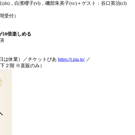
(ds)，白濱櫻子(vl)，磯部朱美子(vc)＋
ゲスト：谷口英治(cl)
時間受付）
10倍楽しめる
開演
 劇場休館日は休業）／チケットぴあ
https://t.
pia.jp/
／
ュ地下２階 ※直販のみ）