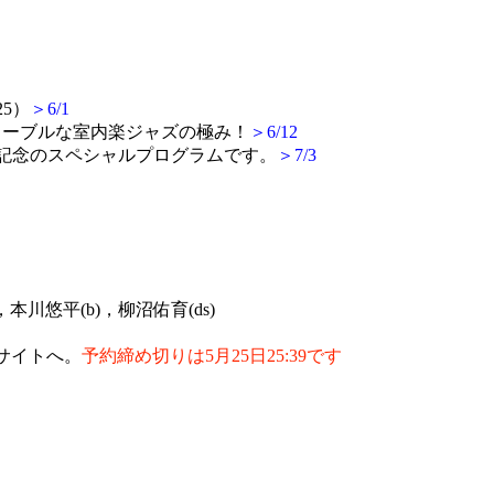
25）
＞6/1
夏編。ノーブルな室内楽ジャズの極み！
＞6/
12
記念のスペシャルプログラムです。
＞7/3
，本川悠平(b)，柳沼佑育(ds)
サイトへ。
予約締め切りは5月25日25:39です