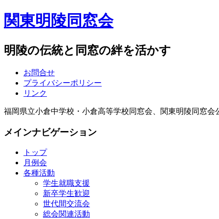
関東明陵同窓会
明陵の伝統と同窓の絆を活かす
お問合せ
プライバシーポリシー
リンク
福岡県立小倉中学校・小倉高等学校同窓会、関東明陵同窓会
メインナビゲーション
トップ
月例会
各種活動
学生就職支援
新卒学生歓迎
世代間交流会
総会関連活動