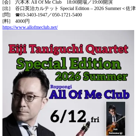
[会] 六本木 All Of Me Club 18:00開場／19:00開演
[出] 谷口英治カルテット Special Edition – 2026 Summe
[問] ☎︎03-3403-1947／050-1721-5400
[料] 4000円
https://www.allofmeclub.net/