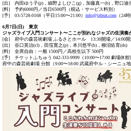
[出] 内田ゆう子(p)，細野よしひこ(g)，加藤真一(b)，
野口迪生
[料] 予約6000円／当日6500円（税込・サービス料別）
[予] 03-5728-0168（平日15:00〜21:00）
inf
o@jzbrat.com
（24
6月7日(日) 東京
ジャズライブ入門コンサート〜
ここが別れなジャズの生演奏が
[会] 府中の森芸術劇場 ふるさとホール 13:30開場／14:00
[出] 谷口英治(cl)，田窪寛之(p)，本川悠平(b)，柳沼佑育(
ds)
[料] 全席自由：一般 1500円／高校生以下 500円
[予] チケットふちゅう 042-333-9999（10:00〜17:00
府中の森芸術劇場 分館（9:00〜18:00 武蔵府中ル・シーニ