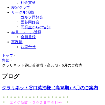
社会貢献
愛宕クラブ
サークル活動
ゴルフ同好会
囲碁同好会
同窓生からの告知
会員・メール登録
会員登録
事務局
お問合せ
トップ
›
告知
›
クラリネット谷口英治様（高38期）6月のご案内
ブログ
クラリネット谷口英治様（高38期）6月のご案内
＊＊＊＊＊＊＊＊＊＊＊＊＊＊＊＊＊＊
＊
エイジ新聞・２０２６年６月号
＊