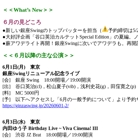
＜＜What’s New＞＞
６月の見どころ
●新しい銀座Swingのトップバッターを担当（
予約締切は5/
●大好評企画「谷口英治カルテットSpecial Edition」の
●蕨アワデライト再開！銀座Swingに次いでアワデラも。
再開
＜＜６月以降の主な公演＞＞
6
月
1
日
(
月
)
東京
銀座
Swing
リニューアル記念ライブ
[会] 銀座 Swing 18:00開場／19:00開演
[出] 谷口英治(cl)，松山夏子(vib)，浅利史花(g)，
田窪寛之(p)
[料] MC 5000円
[予] 以下へアクセスし「6月の一般予約について」より予約
https://ginzaswing.jp/
20260601-2/
6月3日(水) 東京
内田ゆう子 Birthday Live ~ Viva Cinema! III
[会] 渋谷 JZ Brat 18:00開場／19:00開演