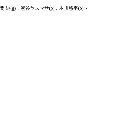
r＜佐津間 純(g)，熊谷ヤスマサ(p)，本川悠平(b)＞