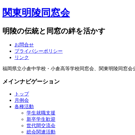
関東明陵同窓会
明陵の伝統と同窓の絆を活かす
お問合せ
プライバシーポリシー
リンク
福岡県立小倉中学校・小倉高等学校同窓会、関東明陵同窓会
メインナビゲーション
トップ
月例会
各種活動
学生就職支援
新卒学生歓迎
世代間交流会
総会関連活動