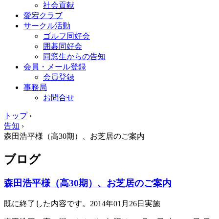
社会貢献
愛宕クラブ
サークル活動
ゴルフ同好会
囲碁同好会
同窓生からの告知
会員・メール登録
会員登録
事務局
お問合せ
トップ
›
告知
›
森田浩平様（高30期）、お芝居のご案内
ブログ
森田浩平様（高30期）、お芝居のご案内
既に終了した内容です。2014年01月26日実施