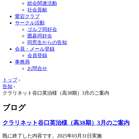
総会関連活動
社会貢献
愛宕クラブ
サークル活動
ゴルフ同好会
囲碁同好会
同窓生からの告知
会員・メール登録
会員登録
事務局
お問合せ
トップ
›
告知
›
クラリネット谷口英治様（高38期）3月のご案内
ブログ
クラリネット谷口英治様（高38期）3月のご案内
既に終了した内容です。2025年03月31日実施