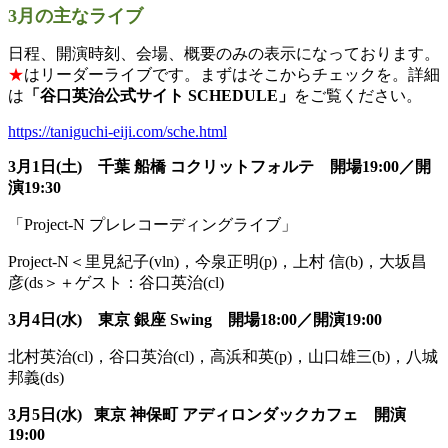
3月の主なライブ
日程、開演時刻、会場、概要のみの表示になっております。
★
はリ
ーダーライブです。まずはそこからチェックを。詳細
は
「
谷口英治公式サイト SCHEDULE」
をご覧ください。
https://taniguchi-eiji.com/
sche.html
3月1日(土) 千葉 船橋 コクリットフォルテ 開場19:00／開
演19:30
「Project-N プレレコーディングライブ」
Project-N＜里見紀子(vln)，今泉正明(p)，上村 信(b)，大坂昌
彦(ds＞＋ゲスト：谷口英治(cl)
3月4日(水) 東京
銀座 Swing 開場18:00／開演19:00
北村英治(cl)，谷口英治(cl)，高浜和英(p)，
山口雄三(b)，八城
邦義(ds)
3月5日(水) 東京
神保町 アディロンダックカフェ 開演
19:00