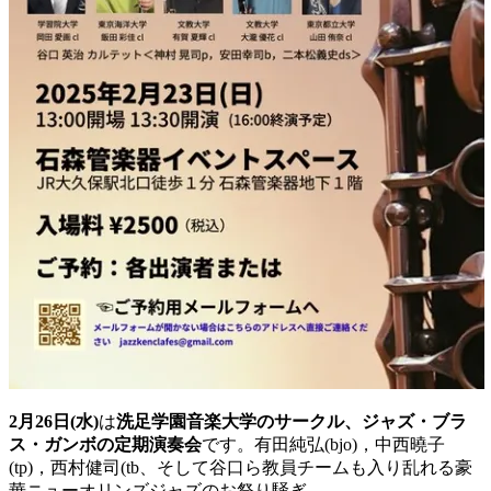
2月26日(水)
は
洗足学園音楽大学のサークル、ジャズ・
ブラ
ス・ガンボの定期演奏会
です。有田純弘(bjo)，
中西曉子
(tp)，西村健司(tb、
そして谷口ら教員チームも入り乱れる豪
華ニューオリンズジャズの
お祭り騒ぎ。