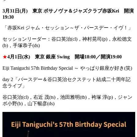
3月31日(月) 東京 ボサノヴァ＆ジャズクラブ赤坂Kei 開演
19:30
「赤坂Kei ジャム・セッション～ザ・バースデー・イヴ！」
セッションリーダー：谷口英治(cl)，神村晃司(p)，
永松徳文
(b)，手塚恭子(ds)
★
4月1日(水) 東京 銀座 Swing 開場18:00／開演19:00
Eiji Taniguchi 57th Birthday Special ～ やっぱり銀座が好き(笑)
day 2「バースデー＆谷口英治セクステット結成二十周年記
念ライブ」
谷口英治(cl)，右近 茂(ts)，池田雅明(tb)，袴塚 淳(p)，ジャン
ボ小野(b)，山下暢彦(ds)