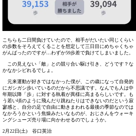
こちらも二日間負けていたので、
相手がだいたい同じくらい
の歩数をそろえてくることを想定して三
日目にめちゃくちゃ
がんばったのですが…
わずか59歩差で負けてしまいました。
この見えない「敵」との競り合い駆け引き、どうです？
な
かなかシビれるでしょ。
元来運動が好きではなかった僕が、
この歳になって自発的
にガシガシ歩いているのだから不思議です。
なんでも人は中
年期以降「歩」
に対する執着が異様に高まるらしいです。
も
う若い頃のように飛んだり跳ねたりはできないのだという寂
寥感
と、
自分の足で自由に動きまわれる最後の季節なのでは
なかろうかとい
う焦燥みたいなものが、
おじさんをウォーキ
ングシューズ売り場に向かわせるのでしょうか
。
2月22日(土) 谷口英治