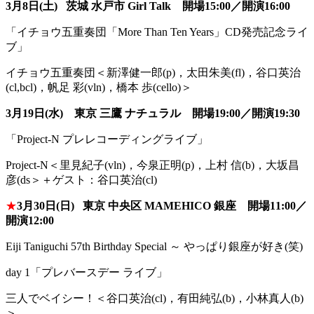
3月8日(土) 茨城 水戸市 Girl Talk 開場15:00／開演16:00
「イチョウ五重奏団「More Than Ten Years」CD発売記念ライ
ブ」
イチョウ五重奏団＜新澤健一郎(p)，太田朱美(fl)，
谷口英治
(cl,bcl)，帆足 彩(vln)，橋本 歩(cello)＞
3月19日(水) 東京 三鷹 ナチュラル 開場19:00／開演19:30
「Project-N プレレコーディングライブ」
Project-N＜里見紀子(vln)，今泉正明(p)，上村 信(b)，大坂昌
彦(ds＞＋ゲスト：谷口英治(cl)
★
3月30日(日) 東京 中央区 MAMEHICO 銀座 開場11:00／
開演12:00
Eiji Taniguchi 57th Birthday Special ～ やっぱり銀座が好き(笑)
day 1「プレバースデー ライブ」
三人でベイシー！＜谷口英治(cl)，有田純弘(b)，
小林真人(b)
＞