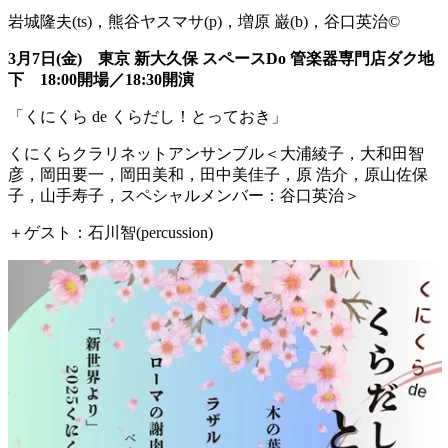
岩城隆夫(ts)，熊谷ヤスマサ(p)，増原 巌(b)，谷口英治©
3月7日(金) 東京 新大久保 スペースDo 管楽器専門店ダク地
下 18:00開場／18:30開演
「くにくら de くらだし！とっておき」
くにくらクラリネットアンサンブル＜大浦綾子，大和田智
彦，
岡田要一，岡田美和，田中美佳子，原 浩介，原山佐保
子，山手寿子，スペシャルメンバー：谷口英治＞
＋ゲスト：石川智(percussion)