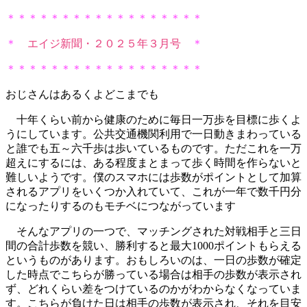
＊＊＊＊＊＊＊＊＊＊＊＊＊＊＊＊＊＊
＊
エイジ新聞・２０２５年３月号
＊
＊＊＊＊＊＊＊＊＊＊＊＊＊＊＊＊＊＊
おじさんはあるくよどこまでも
十年くらい前から健康のために毎日一万歩を目標に歩くよ
うにして
います。公共交通機関利用で一日動きまわっている
と誰でも五～
六千歩は歩いているものです。ただこれを一万
超えにするには、
ある程度まとまって歩く時間を作らないと
難しいようです。
僕のスマホには歩数がポイントとして加算
されるアプリをいくつか
入れていて、
これが一年で数千円分
になったりするのもモチベにつながっていま
す
そんなアプリの一つで、
マッチングされた対戦相手と三日
間の合計歩数を競い、
勝利すると最大1000ポイントもらえる
というものがあります。
おもしろいのは、
一日の歩数が確定
した時点でこちらが勝っている場合は相手の歩数
が表示され
ず、
どれくらい差をつけているのかがわからなくなっていま
す。
こちらが負けた日は相手の歩数が表示され、
それを目安