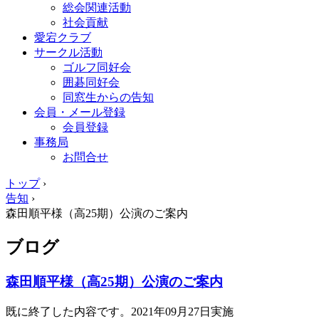
総会関連活動
社会貢献
愛宕クラブ
サークル活動
ゴルフ同好会
囲碁同好会
同窓生からの告知
会員・メール登録
会員登録
事務局
お問合せ
トップ
›
告知
›
森田順平様（高25期）公演のご案内
ブログ
森田順平様（高25期）公演のご案内
既に終了した内容です。2021年09月27日実施