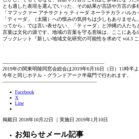
とも適した表現を選んでいった、その結果が言語や方言の多
「マフックァー アチサクトゥ ティーダ ネーラチカラ ハ
「ティーダ」（太陽）への恨みの気持ちは少しもありません
ってから」では言い表せない、「ティーダ」と沖縄の人たち
言葉は文化の源です。地域の言葉を守る意味は、ここにある
ブックレット『新しい地域文化研究の可能性を求めて vol.3
関東明陵同
幹事長 石飛
————————————————————–
2019年の関東明陵同窓会総会は2019年6月16日（日）11時半
今年と同じホテル・グランドアーク半蔵門で行われます。
———————————————————
Facebook
X
Line
掲載日 2018年10月22日 ｜実施日 2019年1月10日
お知らせメール記事