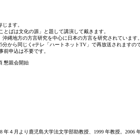
存じます。
 に「ことばは文化の源」と題して講演して戴きます。
、沖縄地方の方言研究を中心に日本の方言を研究されています。
時05分から同じくeテレ「ハートネットTV」で再放送されます
事前申込は不要です。
0頃 懇親会開始
年４月より鹿児島大学法文学部助教授、1999 年教授。2006