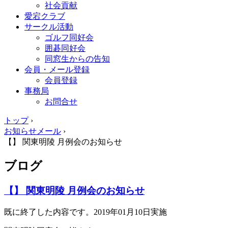
社会貢献
愛宕クラブ
サークル活動
ゴルフ同好会
囲碁同好会
同窓生からの告知
会員・メール登録
会員登録
事務局
お問合せ
トップ
›
お知らせメール
›
【】 関東明陵 月例会のお知らせ
ブログ
【】 関東明陵 月例会のお知らせ
既に終了した内容です。2019年01月10日実施