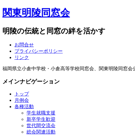
関東明陵同窓会
明陵の伝統と同窓の絆を活かす
お問合せ
プライバシーポリシー
リンク
福岡県立小倉中学校・小倉高等学校同窓会、関東明陵同窓会
メインナビゲーション
トップ
月例会
各種活動
学生就職支援
新卒学生歓迎
世代間交流会
総会関連活動