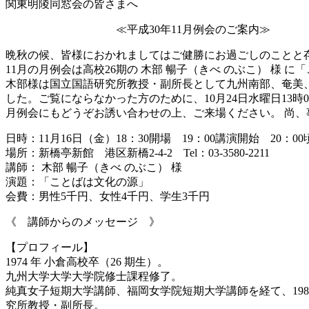
関東明陵同窓会の皆さまへ
≪平成30年11月例会のご案内≫
晩秋の候、皆様におかれましてはご健勝にお過ごしのことと
11月の月例会は高校26期の 木部 暢子（きべ のぶこ） 様
木部様は国立国語研究所教授・副所長として九州南部、奄美
した。ご覧にならなかった方のために、10月24日水曜日13
月例会にもどうぞお誘い合わせの上、ご来場ください。 尚、
日時：11月16日（金）18：30開場 19：00講演開始 20：0
場所：新橋亭新館 港区新橋2-4-2 Tel：03-3580-2211
講師： 木部 暢子（きべ のぶこ） 様
演題：「ことばは文化の源」
会費：男性5千円、女性4千円、学生3千円
《 講師からのメッセージ 》
【プロフィール】
1974 年 小倉高校卒（26 期生）。
九州大学大学大学院修士課程修了。
純真女子短期大学講師、福岡女学院短期大学講師を経て、1988 
究所教授・副所長。