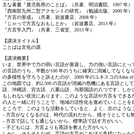
主な著書『鹿児島県のことば』（共著、明治書院、1997 年）
『西南部九州二型アクセントの研究』（勉誠出版、2000 年）
『方言の形成』（共著、岩波書店、2008 年）
『じゃっで方言なおもしとか』（岩波書店、2013 年）
『方言学入門』（共著、三省堂、2013 年）
【講演タイトル】
ことばは文化の源
【講演概要】
いま、世界中で力の弱い言語が衰退し、力の強い言語にとって
の言語のうち、半数が100 年のうちに確実に消滅してなくなり
の多様性を守ろうと訴えたのが、2009 年のユネスコのAtlas of the 
この地図では、約2,500 の言語が消滅の危機にある言語
語、沖縄語、宮古語、八重山語、与那国語の八つです。しか
もしれない状況にあります。このような言語や方言をできる
の人と一緒に行うことで、地域の活性化を進めていくことを
ところで、このような活動をしていると、よく、次のような
– 方言がなくなるのは、時代の流れだから、残そうとしても
– 方言で話しても通じないから、標準語で話す方がいい。
– 子どもには、方言よりも英語を教えた方がいい。
しかし、そもそもなぜ、言語や方言がこれほど多様になった