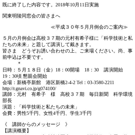
既に終了した内容です。2018年10月11日実施
関東明陵同窓会の皆さまへ
≪平成３０年５月月例会のご案内≫
５月の月例会は高校３７期の元村有希子様に「科学技術と私
たちの未来」と題して講演して戴きます。
皆さま どうぞお誘い合わせの上、ご来場ください。尚、事
前申込は不要です。
＊
日時：５月１８日（金）18：00開場 18：30 講演開始
19：30頃 懇親会開始
会場：新橋亭新館 港区新橋2-4-2 Tel：03-3580-2211
http://r.gnavi.co.jp/g074100/
講師：元村 有希子 様 高校３７期 毎日新聞 科学環境
部長
演題：「科学技術と私たちの未来」
会費：男性5千円、女性4千円、学生3千円
《 講師からのメッセージ 》
【講演概要】