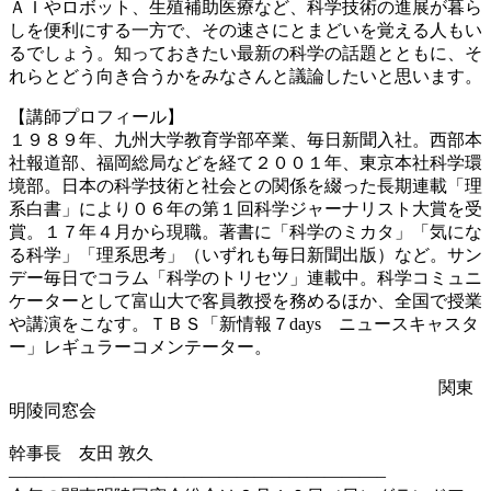
ＡＩやロボット、生殖補助医療など、科学技術の進展が暮ら
しを便利にする一方で、その速さにとまどいを覚える人もい
るでしょう。知っておきたい最新の科学の話題とともに、そ
れらとどう向き合うかをみなさんと議論したいと思います。
【講師プロフィール】
１９８９年、九州大学教育学部卒業、毎日新聞入社。西部本
社報道部、福岡総局などを経て２００１年、東京本社科学環
境部。日本の科学技術と社会との関係を綴った長期連載「理
系白書」により０６年の第１回科学ジャーナリスト大賞を受
賞。１７年４月から現職。著書に「科学のミカタ」「気にな
る科学」「理系思考」（いずれも毎日新聞出版）など。サン
デー毎日でコラム「科学のトリセツ」連載中。科学コミュニ
ケーターとして富山大で客員教授を務めるほか、全国で授業
や講演をこなす。ＴＢＳ「新情報７days ニュースキャスタ
ー」レギュラーコメンテーター。
関東
明陵同窓会
幹事長 友田 敦久
—————————————————————–