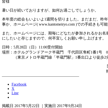
皆様
暑い日が続いておりますが、如何お過ごしでしょうか。
本年度の総会もいよいよ1週間を切りました。まだまだ、昨
事か、ホームページ( www.kantomeiryo.com )での手
また、ホームページには、期毎にどなたが参加されるかお名
にしたいと存じますので、何卒宜しくお願い申し上げます。
日時：5月28日（日）11:00受付開始
場所：ホテルグランドアーク半蔵門 千代田区隼町1番1号 03-32
（東京メトロ半蔵門線「半蔵門駅」1番出口より徒歩2
関東明陵同
幹事長 友田 
————————————————————
Facebook
X
Line
掲載日 2017年5月22日 ｜実施日 2017年9月24日