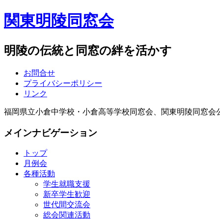
関東明陵同窓会
明陵の伝統と同窓の絆を活かす
お問合せ
プライバシーポリシー
リンク
福岡県立小倉中学校・小倉高等学校同窓会、関東明陵同窓会
メインナビゲーション
トップ
月例会
各種活動
学生就職支援
新卒学生歓迎
世代間交流会
総会関連活動