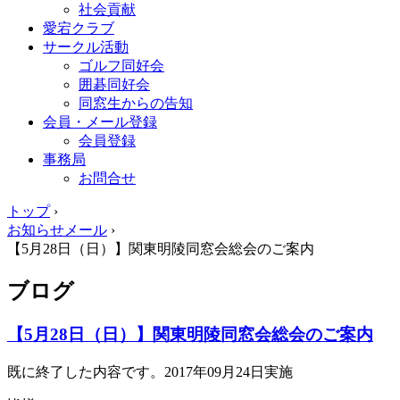
社会貢献
愛宕クラブ
サークル活動
ゴルフ同好会
囲碁同好会
同窓生からの告知
会員・メール登録
会員登録
事務局
お問合せ
トップ
›
お知らせメール
›
【5月28日（日）】関東明陵同窓会総会のご案内
ブログ
【5月28日（日）】関東明陵同窓会総会のご案内
既に終了した内容です。2017年09月24日実施