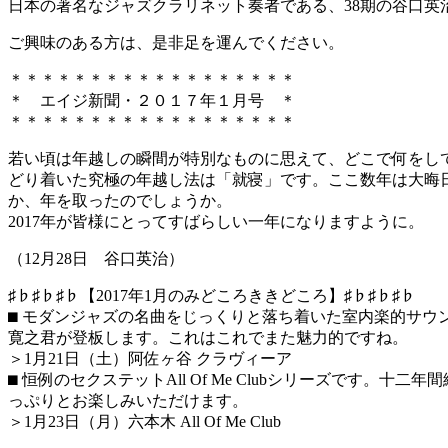
日本の著名なジャズクラリネット奏者である、38期の谷口英
ご興味のある方は、是非足を運んでください。
＊＊＊＊＊＊＊＊＊＊＊＊＊＊＊＊＊＊
＊ エイジ新聞・２０１７年１月号 ＊
＊＊＊＊＊＊＊＊＊＊＊＊＊＊＊＊＊＊
若い頃は年越しの瞬間が特
別なものに思えて、どこで何をし
どり着いた究極の年越し法は「就寝」です
。ここ数年は大晦
か、年を取ったのでしょうか。
2017年が皆様にとってすばらしい一年になりますように。
（12月28日 谷口英治）
♯♭♯♭♯♭【2017年1月のみどころききどころ】♯♭♯♭♯
♭
⬛︎ モダンジャズの名曲をじっくりと落ち着いた室内楽的サウ
寛之君が登板しま
す。これはこれでまた魅力的ですね。
＞1月21日（土）阿佐ヶ谷 クラヴィーア
⬛︎ 恒例のセクステットAll Of Me Clubシリーズです。
っぷりとお楽しみいただけます。
＞
1月23日（月）六本木 All Of Me Club