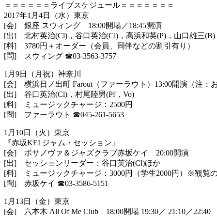
＝＝＝＝＝＝ライブスケジュール＝＝＝＝＝＝＝
2017年1月4日（水）東京
[会] 銀座 スウィング 18:00開場／18:45開演
[出] 北村英治(Cl)，谷口英治(Cl)，高浜和英(P)，山口雄三
(B
[料] 3780円＋オーダー（会員、同伴などの割引有り）
[問] スウィング
☎︎
03-3563-3757
1月9日（月祝）神奈川
[会] 横浜日ノ出町 Farout（ファーラウト）13:00開演（注
[出] 谷口英治(Cl)，村尾陸男(Pf，Vo)
[料] ミュージックチャージ：2500円
[問] ファーラウト
☎︎
045-261-5653
1月10日（火）東京
『赤坂KEI ジャム・セッション』
[会] ボサノヴァ＆ジャズクラブ赤坂ケイ 20:00開演
[出] セッションリーダー：谷口英治(Cl)ほか
[料] ミュージックチャージ：3000円（学生2000円）※観覧
[問] 赤坂ケイ
☎︎
03-3586-5151
1月13日（金）東京
[会] 六本木 All Of Me Club 18:00開場 19:30／ 21:10／22:40