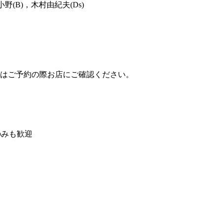
小野(B)，木村由紀夫(Ds)
出演時間はご予約の際お店にご確認くだ
さい。
のみ
も歓迎