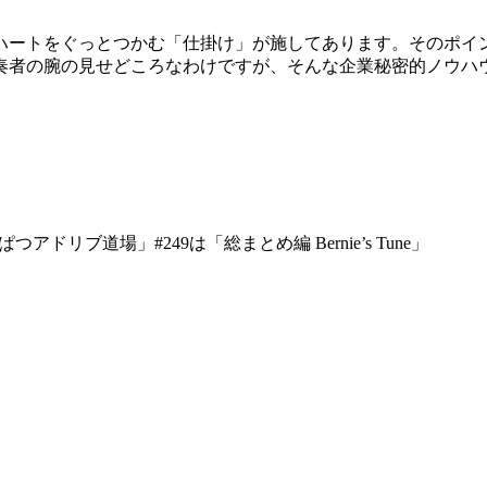
ハート
をぐっとつかむ「仕掛け」が施してあります。
そのポイ
奏
者の腕の見せどころなわけですが、
そんな企業秘密的ノウハ
っぱ
つアドリブ道場」#249は「総まとめ編 Bernie’s Tune」