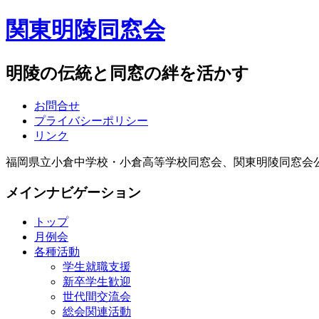
関東明陵同窓会
明陵の伝統と同窓の絆を活かす
お問合せ
プライバシーポリシー
リンク
福岡県立小倉中学校・小倉高等学校同窓会、関東明陵同窓会
メインナビゲーション
トップ
月例会
各種活動
学生就職支援
新卒学生歓迎
世代間交流会
総会関連活動