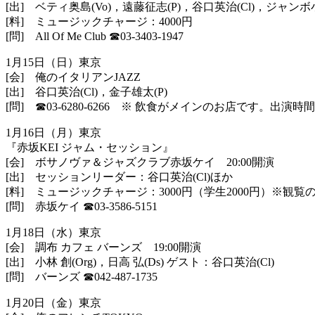
[出] ベティ奥島(Vo)，遠藤征志(P)，谷口英治(Cl)，ジャン
ボ
[料] ミュージックチャージ：4000円
[問] All Of Me Club
☎︎
03-3403-1947
1月15日（日）東京
[会] 俺のイタリアンJAZZ
[出] 谷口英治(Cl)，金子雄太(P)
[問] ☎︎03-6280-6266 ※ 飲食がメインのお店です。
1月16日（月）東京
『赤坂KEI ジャム・セッション』
[会] ボサノヴァ＆ジャズクラブ赤坂ケイ 20:00開演
[出] セッションリーダー：谷口英治(Cl)ほか
[料] ミュージックチャージ：3000円（学生2000円）※観覧
[問] 赤坂ケイ
☎︎
03-3586-5151
1月18日（水）東京
[会] 調布 カフェ バーンズ 19:00開演
[出] 小林 創(Org)，日高 弘(Ds) ゲスト：谷口英治(Cl)
[問] バーンズ
☎︎
042-487-1735
1月20日（金）東京