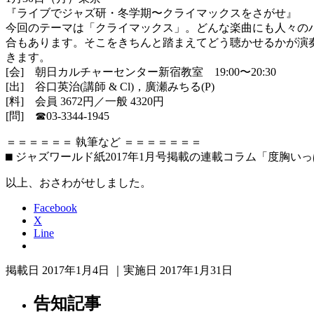
『ライブでジャズ研・冬学期〜クライマックスをさがせ』
今回のテーマは「クライマックス」。どんな楽曲にも人々の
合もあります。そこをきちんと踏まえてどう聴かせるかが演
きます。
[会] 朝日カルチャーセンター新宿教室 19:00〜20:30
[出] 谷口英治(講師 & Cl)，廣瀬みちる(P)
[料] 会員 3672円／一般 4320円
[問] ☎︎03-3344-1945
＝＝＝＝＝＝ 執筆など ＝＝＝＝＝＝＝
⬛︎ ジャズワールド紙2017年1月号掲載の連載コラム「度胸い
以上、おさわがせしました。
Facebook
X
Line
掲載日 2017年1月4日 ｜実施日 2017年1月31日
告知記事