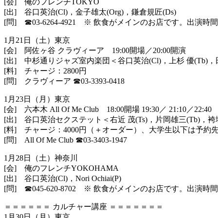
[会] 俺のフレンチTOKYO
[出] 谷口英治(Cl)，金子雄太(Org)，鎌倉規匠(Ds)
[問] ☎︎03-6264-4921 ※ 飲食がメインのお店です。
1月21日（土）東京
[会] 阿佐ヶ谷 クラヴィーア 19:00開場／20:00開演
[出] 中杉通りジャズ室内楽団＜谷口英治(Cl)，上杉 優(Tb)，
[料] チャージ：2800円
[問] クラヴィーア
☎︎
03-3393-0418
1月23日（月）東京
[会] 六本木 All Of Me Club 18:00開場 19:30／ 21:10／22:40
[出] 谷口英治セクステット＜右近 茂(Ts)，片岡雄三(Tb)，袴塚
[料] チャージ：4000円（＋オーダー）、大学生以下は予約先
[問] All Of Me Club
☎︎
03-3403-1947
1月28日（土）神奈川
[会] 俺のフレンチYOKOHAMA
[出] 谷口英治(Cl)，Nori Ochiai(P)
[問] ☎︎045-620-8702 ※ 飲食がメインのお店です。
＝＝＝＝＝＝ カルチャー講座 ＝＝＝＝＝＝＝
1月30日（月）東京