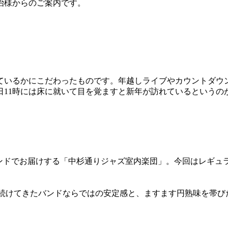
治様からのご案内です。
ているかにこだわったものです。
年越しライブやカウントダウ
日11時には床に就いて目を覚ますと新年が訪れ
ているというの
ンドでお
届けする「中杉通りジャズ室内楽団」。今回はレギュ
十二年間続けてきたバンドならではの安定
感と、ますます円熟味を帯び