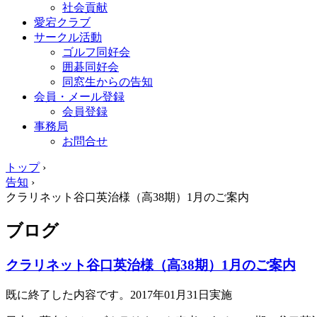
社会貢献
愛宕クラブ
サークル活動
ゴルフ同好会
囲碁同好会
同窓生からの告知
会員・メール登録
会員登録
事務局
お問合せ
トップ
›
告知
›
クラリネット谷口英治様（高38期）1月のご案内
ブログ
クラリネット谷口英治様（高38期）1月のご案内
既に終了した内容です。2017年01月31日実施