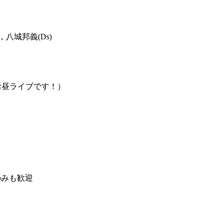
)，八城邦義(Ds)
：お昼ライブで
す！）
のみ
も歓迎