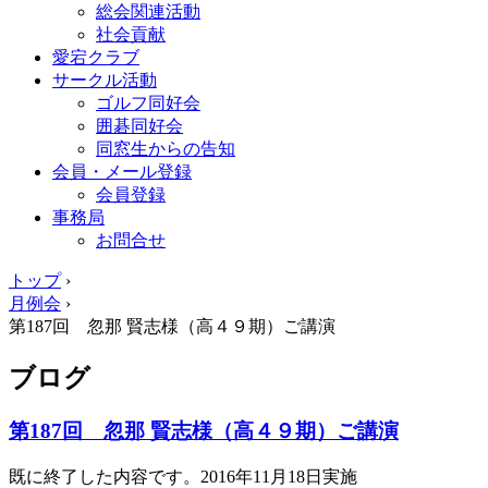
総会関連活動
社会貢献
愛宕クラブ
サークル活動
ゴルフ同好会
囲碁同好会
同窓生からの告知
会員・メール登録
会員登録
事務局
お問合せ
トップ
›
月例会
›
第187回 忽那 賢志様（高４９期）ご講演
ブログ
第187回 忽那 賢志様（高４９期）ご講演
既に終了した内容です。2016年11月18日実施