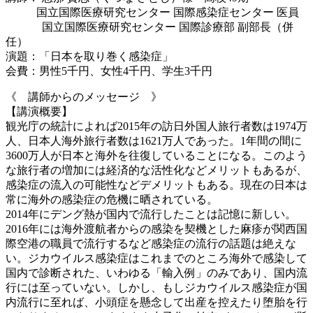
国立国際医療研究センター 国際感染症センター 医員
国立国際医療研究センター 国際診療部 副部長（併
任）
演題：「日本を取り巻く感染症」
会費：男性5千円、女性4千円、学生3千円
《 講師からのメッセージ 》
【講演概要】
観光庁の統計によれば2015年の訪日外国人旅行者数は1974万
人、日本人海外旅行者数は1621万人であった。1年間の間に
3600万人が日本と海外を往復していることになる。このよう
な旅行者の増加には経済的な活性化などメリットもあるが、
感染症の流入の可能性などデメリットもある。現在の日本は
常に海外の感染症の危機に晒されている。
2014年にデング熱が国内で流行したことは記憶に新しい。
2016年には海外渡航者からの感染を契機とした麻疹が関西国
際空港の職員で流行するなど感染症の流行の話題は絶えな
い。ジカウイルス感染症はこれまでのところ海外で感染して
国内で診断された、いわゆる「輸入例」のみであり、国内流
行には至っていない。しかし、もしジカウイルス感染症が国
内流行に至れば、小頭症を懸念して出産を控えたり堕胎を行