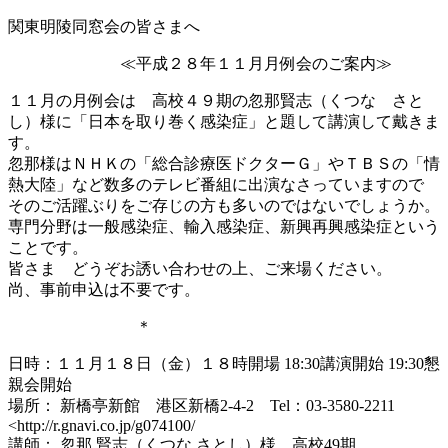
関東明陵同窓会の皆さまへ
≪平成２８年１１月月例会のご案内≫
１１月の月例会は 高校４９期の忽那賢志（くつな さと
し）様に「日本を取り巻く感染症」と題して講演して戴きま
す。
忽那様はＮＨＫの「総合診療医ドクターＧ」やＴＢＳの「情
熱大陸」など数多のテレビ番組に出演なさっていますので
そのご活躍ぶりをご存じの方も多いのではないでしょうか。
専門分野は一般感染症、輸入感染症、新興再興感染症という
ことです。
皆さま どうぞお誘い合わせの上、ご来場ください。
尚、事前申込は不要です。
＊
日時：１１月１８日（金）１８時開場 18:30講演開始 19:30懇
親会開始
場所： 新橋亭新館 港区新橋2-4-2 Tel：03-3580-2211
<http://r.gnavi.co.jp/g074100/
講師： 忽那 賢志（くつな さとし）様 高校49期