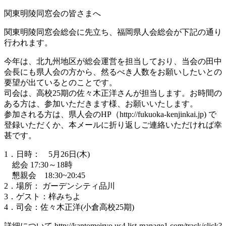
関東明陵同窓会の皆さまへ
関東明陵同窓会総会に先立ち、福岡県人会総会が下記の通り
行われます。
今年は、北九州地区が総会運営を担当しており、当会の田中
会長にも県人会の方から、然るべき人数をお願いしたいとの
要望が出ているとのことです。
司会は、高校25期の佐々木正洋さんが担当します。お時間の
ある方は、参加いただきます様、お願いいたします。
参加される方は、県人会のHP（http://fukuoka-kenjinkai.jp) で
登録いただくか、本メールに折り返しご連絡いただければ幸
甚です。
1．日時： 5月26日(木)
総会 17:30～18時
懇親会 18:30~20:45
2．場所： ガーデンシティ品川
3．ゲスト：梓みちよ
4．司会：佐々木正洋(小倉高校25期)
詳細について http://kantomeiryo.us4.list-manage1.com/track/click?