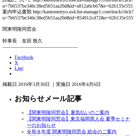
u=7b6537be346c38ed5b51aa20d&id=a812a6cb67&e=62b135e555
案内申込書類 http://kantomeiryo.us4.list-manage1.com/track/click?
u=7b6537be346c38ed5b51aa20d&id=854912cd72&e=62b135e555
関東明陵同窓会
幹事長 友田 敦久
———————————————–
Facebook
X
Line
掲載日 2016年3月30日 ｜実施日 2016年4月6日
お知らせメール記事
【関東明陵同窓会】暑気払いのご案内
【関東明陵同窓会】東京福岡県人会 夏季セミナ
ーのお知らせ
令和８年度 関東明陵同窓会 総会のご案内