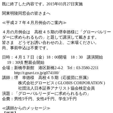
既に終了した内容です。2015年03月27日実施
関東明陵同窓会の皆さまへ
≪平成２７年４月月例会のご案内≫
４月の月例会は 高校４５期の堺幸徳様に「グローバルリー
ダーに求められるもの」と題して講演して戴きます。
皆さま どうぞお誘い合わせの上、ご来場ください。
尚、事前申込は不要です。
日時：４月１７日（金）18：00開場 18：30 講演開始
19：30頃 懇親会開始
会場：新橋亭新館 港区新橋2-4-2 Tel：03-3580-2211
http://r.gnavi.co.jp/g074100/
講師：堺 幸徳様 高校４５期（応援団に所属）
株式会社グロービス ( GLOBIS CORPORATION )
社団法人日本証券アナリスト協会検定会員
演題：「グローバルリーダーに求められるもの」
会費：男性5千円、女性4千円、学生3千円
≪講師からのメッセージ≫