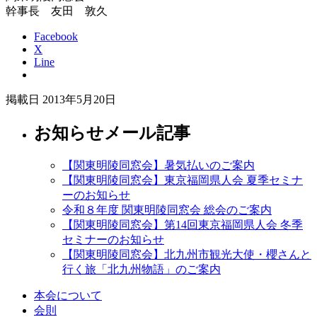
幹事長 友田 敦久
Facebook
X
Line
掲載日 2013年5月20日
お知らせメール記事
【関東明陵同窓会】暑気払いのご案内
【関東明陵同窓会】東京福岡県人会 夏季セミナ
ーのお知らせ
令和８年度 関東明陵同窓会 総会のご案内
【関東明陵同窓会】第14回東京福岡県人会 冬季
セミナーのお知らせ
【関東明陵同窓会】北九州市観光大使・櫻さんと
行く旅「北九州物語」のご案内
本会について
会則