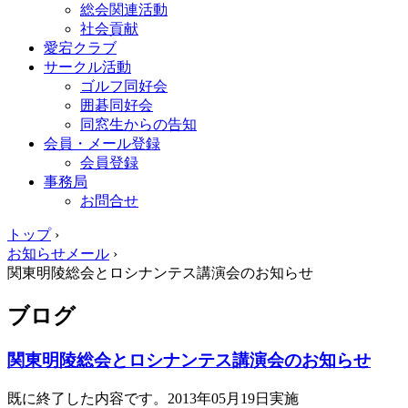
総会関連活動
社会貢献
愛宕クラブ
サークル活動
ゴルフ同好会
囲碁同好会
同窓生からの告知
会員・メール登録
会員登録
事務局
お問合せ
トップ
›
お知らせメール
›
関東明陵総会とロシナンテス講演会のお知らせ
ブログ
関東明陵総会とロシナンテス講演会のお知らせ
既に終了した内容です。2013年05月19日実施