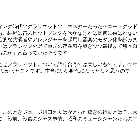
ィング時代のクラリネットの二大スターだったベニー・
グッド
も、
結局は昔のヒットソングを吹かなければ聴衆に
喜ばれない
進的な共演者やアレンジャーを起用し音楽のモ
ダン化を試みま
ンはクラシック分野で巨匠の存在感を築きつつ最後
まで悠々自
ものか」と言っていたそうです。
馳せクラリネットについて語り合うのは楽し
いものです。
今年
なかったことです。
本当にいい時代になったなと思うので
。
このときジョージ川口さんはがとった驚きの行動とは？…大
で。戦前、戦後のジャズ事情、
昭和のミュージシャンたちのエ