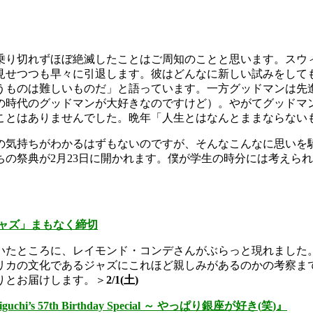
乗り切れ
ずほぼ絶滅したことはご周知のことと思います。
スウ
見せつつも早々に引退します。
彼はどんなに新しい試みをして
うものは難しいものだ」と語っています。
一方グッドマンは先
の時代のグッドマンが大好きなのですけど）。
やがてグッドマ
ことはありませんでした。晩年「
人生とはなんとままならない
の気持ちがわかるはず
もないのですが、
そんなこんなに思いを
ち
の祭典が2月23日に開かれます。
僕が学生の時分には考えられ
ャズ」まもなく締切
いたと
ころに、レイモンド・コンデさんがぶらっと現れました
リカの文化であるジャズにこれほど親しみがある
のかの考察ま
りとお届けします。＞
2/
1(土)
iguchi’s 57th Birthday Special
～
やっぱり銀座が好き
(
笑
)
』