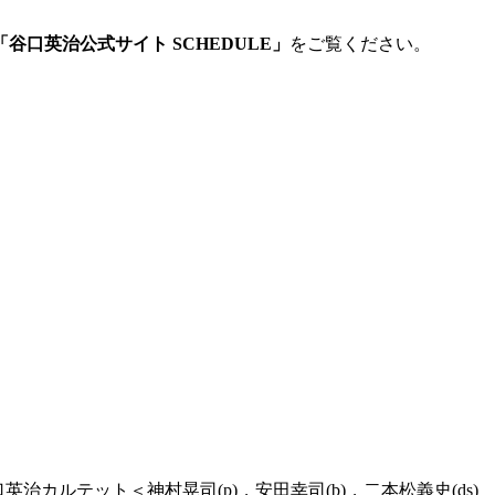
「
谷口英治公式サイト
SCHEDULE
」
をご覧ください。
谷口英治カルテット＜神村晃司(p)，
安田幸司(b)，二本松義史(ds)