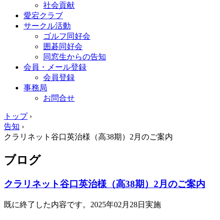
社会貢献
愛宕クラブ
サークル活動
ゴルフ同好会
囲碁同好会
同窓生からの告知
会員・メール登録
会員登録
事務局
お問合せ
トップ
›
告知
›
クラリネット谷口英治様（高38期）2月のご案内
ブログ
クラリネット谷口英治様（高38期）2月のご案内
既に終了した内容です。2025年02月28日実施