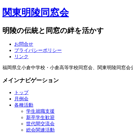
関東明陵同窓会
明陵の伝統と同窓の絆を活かす
お問合せ
プライバシーポリシー
リンク
福岡県立小倉中学校・小倉高等学校同窓会、関東明陵同窓会
メインナビゲーション
トップ
月例会
各種活動
学生就職支援
新卒学生歓迎
世代間交流会
総会関連活動