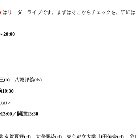
★
はリ
ーダーライブです。まずはそこからチェックを。詳細は
～
20:00
(b)，八城邦義(ds)
演
19:30
(g)＞
場
13:00
／開演
13:30
 有賀夏輝(cl)，大瀧優花(cl)，東京都立大学
山田侑奈(cl) 、