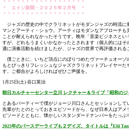
＊＊＊＊＊＊＊＊＊＊＊＊＊＊＊＊＊＊
＊
エイジ新聞・２０２５年２月号
＊
＊＊＊＊＊＊＊＊＊＊＊＊＊＊＊＊＊＊
ジャズの歴史の中でクラリネットがモダンジャズの時流に
マンとアーティ・ショウ。
アーティはモダンなアプローチも
ことが耐
えられなかったそうです。晩年「
音楽ビジネスとい
すが、どれもうまくいかなかったとされます（
個人的にはそ
適に演奏活動を続けましたが、
ジャズの世界で再評価される
僕ごときに、
いちど頂点にのぼりつめたヴァーチュオーゾ
もとびっきりフレッシュなジャズクラリネットプレイヤーた
す。
ご都合がよろしければぜひご声援を。
1月25日(土) 谷口英治
朝日カルチャーセンター立川
レクチャー＆ライブ「
昭和のジ
とあるパーティーで僕がジョージ川口さんとセッションして
先輩が
たとのとっておきエピソードから、
なぜ日本人はアメ
ピソードとともに、
懐かしいスタンダードナンバーをたっぷ
2025
年のバースデーライブも２デイズ、タイトルは『
Eiji Tan