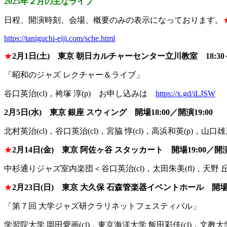
2025
年２月の主なライブ
日程、開演時刻、会場、概要のみの表示になっております。
https://taniguchi-eiji.com/
sche.html
★
2
月
1
日
(
土
)
東京
朝日カルチャーセンター立川教室
18:30
「昭和のジャズ レクチャー＆ライブ」
谷口英治(cl)，袴塚 淳(p) お申し込みは
https://x.gd/iLJSW
2
月
5
日
(
水
)
東京
銀座
スウィング 開場
18:00
／開演
19:00
北村英治(cl)，谷口英治(cl)，宮脇 惇(cl)，
高浜和英(p)，山口雄三
★
2
月
14
日
(
金
)
東京
阿佐ヶ谷
スタッカート 開場
19:00
／開
中杉通りジャズ室内楽団＜谷口英治(cl)，太田朱美(fl)，
天野 丘
★
2
月
23
日
(
日
)
東京
大久保
石森管楽器イベントホール 開
「第７回 大学ジャズ研クラリネットフェスティバル」
学習院大学 岡田愛画(cl)，東京海洋大学 飯田彩佳(cl)
，文教大学